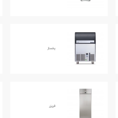
یخساز
فریزر