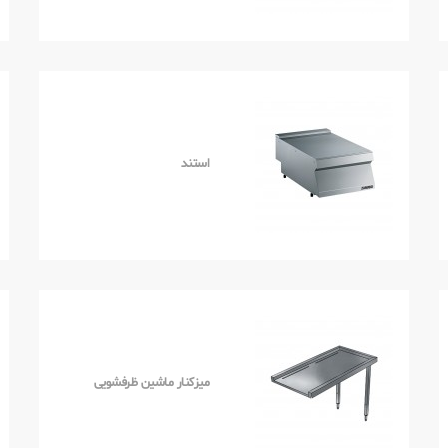
استند
میزکنار ماشین ظرفشویی