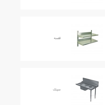
قفسه
سینک