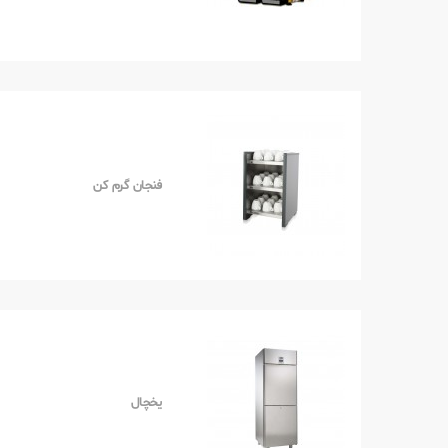
فنجان گرم کن
یخچال