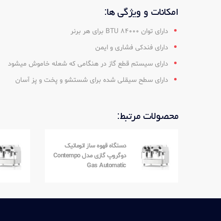
امکانات و ویژگی ها:
دارای توان 84000 BTU برای هر برنر
دارای فندکی فشاری و ایمن
دارای سیستم قطع گاز در هنگامی که شعله خاموش میشود
دارای سطح سیقلی شده برای شستشو و پخت و پز آسان
محصولات مرتبط:
دستگاه قهوه ساز اتوماتیک
دوگروپ گازی مدل Contempo
Gas Automatic