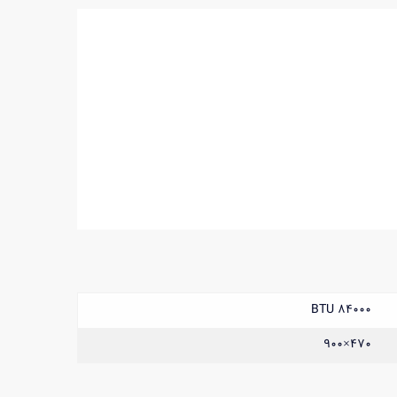
84000 BTU
470×900