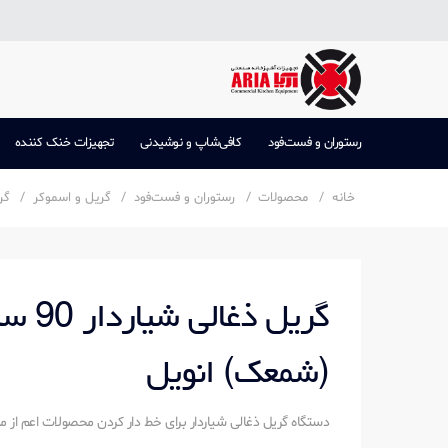
رستوران و فست‌فود
کافی‌شاپ و نوشیدنی
تجهیزات خنک کننده
خانه
محصولات
رستوران و فست‌فود
گریل و اسموکر
گر
گریل ذغ
(شمعک) انویل
دستگاه گریل ذغالی شیاردار برای خط دار کردن محصولات اعم از مرغ