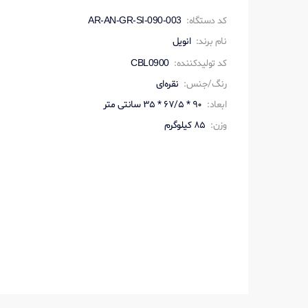
کد دستگاه:
AR-AN-GR-SI-090-003
نام برند:
انویل
کد تولیدکننده:
CBL0900
رنگ/جنس:
نقره‌ای
ابعاد:
90 * 67/5 * 35 سانتی متر
وزن:
85 کیلوگرم