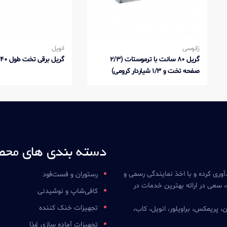
زانوسی
انویل
گریل 80 سانت با ترموستات (2/3
گریل برقی تخت طول 40
صفحه تخت و 1/3 شیاردار کرومی)
دسته بندی های محص
آوری کرده و با اخذ نمایندگی رسمی و
رستوران و فست‌فود
 سعی در ارائه بهترین خدمات در
کافی‌شاپ و نوشیدنی
تجهیزات خنک کننده
ن، پریمکس، براویلور، انویل، کاب،
تجهیزات آماده سازی غذا