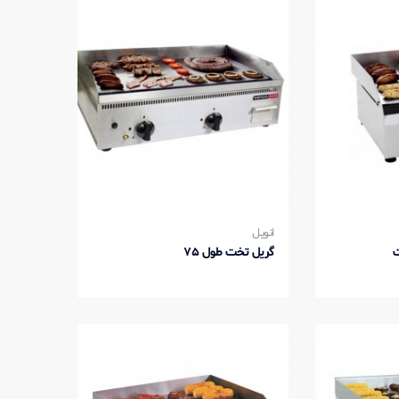
انویل
گریل تخت طول 75