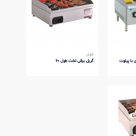
انویل
 گازی با پیلوت
گریل برقی تخت طول 60