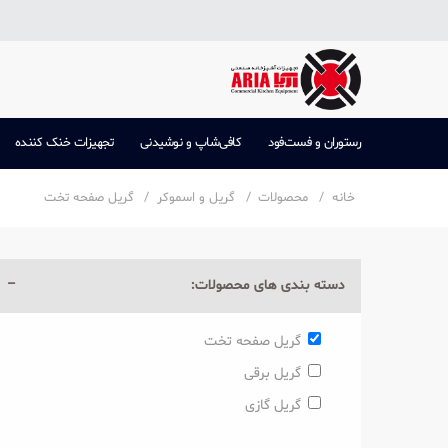
رستوران و فست‌فود
کافی‌شاپ و نوشیدنی
تجهیزات خنک کننده
خانه
محصولات
گریل و اسموکر
گریل صفحه تخت
دسته بندی های محصولات:
گریل صفحه تخت
گریل برقی
گریل گازی