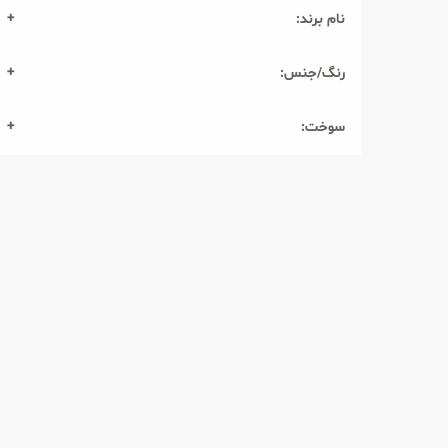
نام برند:
رنگ/جنس:
سوخت: