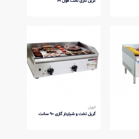
گریل گازی تخت طول 60
انویل
گریل تخت و شیاردار گازی 90 سانت