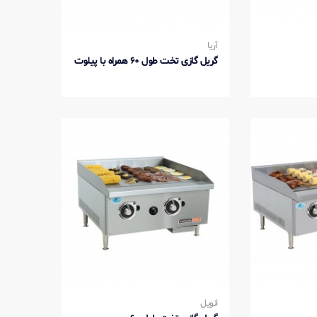
آریا
گریل گازی تخت طول 60 همراه با پیلوت
انویل