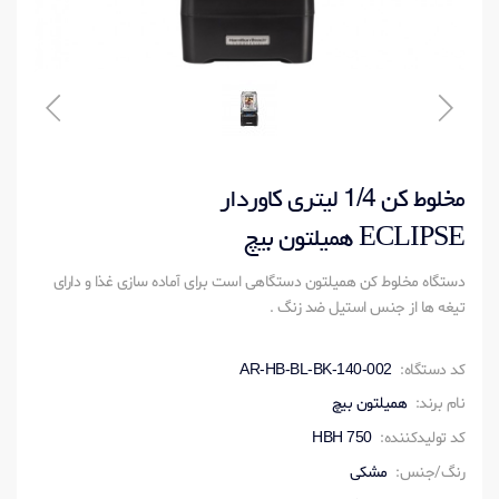
مخلوط کن 1/4 لیتری کاوردار
ECLIPSE همیلتون بیچ
دستگاه مخلوط کن همیلتون دستگاهی است برای آماده سازی غذا و دارای
تیغه ها از جنس استیل ضد زنگ .
کد دستگاه:
AR-HB-BL-BK-140-002
نام برند:
همیلتون بیچ
کد تولیدکننده:
HBH 750
رنگ/جنس:
مشکی