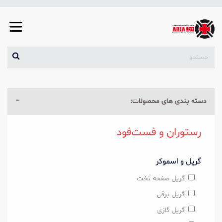
دسته بندی های محصولات:
رستوران و فست‌فود
گریل و اسموکر
گریل صفحه تخت
گریل برقی
گریل گازی