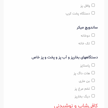
وافل پز
دستگاه پخت کرپ
ساندویچ میکر
دوخانه
تک خانه
دستگاههای بخارپز و آب پز و پخت و پز خاص
پاستاپز
هات داگ پز
بن ماری
تخم مرغ پز
دیگ بخارپز
کافی‌شاپ و نوشیدنی