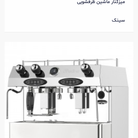
میزکنار ماشین ظرفشویی
سینک