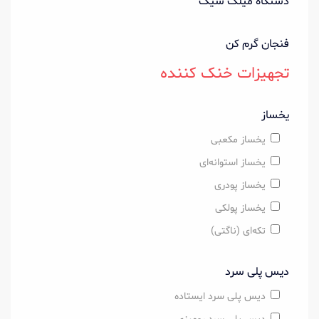
دستگاه میلک شیک
فنجان گرم کن
تجهیزات خنک کننده
یخساز
یخساز مکعبی
یخساز استوانه‌ای
یخساز پودری
یخساز پولکی
تکه‌ای (ناگتی)
دیس پلی سرد
دیس پلی سرد ایستاده