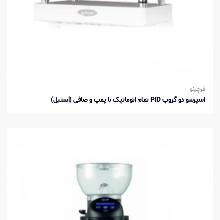
فرچینو
اسپرسو دو گروپ PID تمام اتوماتیک با پمپ و صافی (استیل)