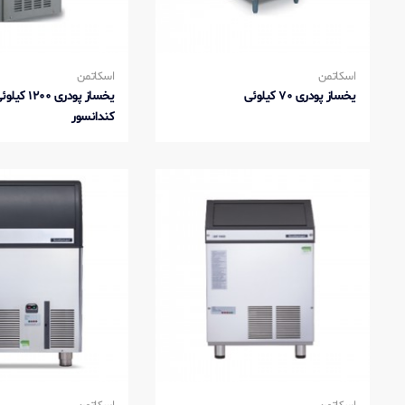
اسکاتمن
اسکاتمن
یخساز پودری 70 کیلوئی
یخساز پودری 0
کندانسور