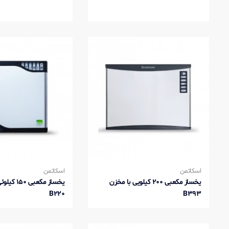
اسکاتمن
اسکاتمن
یخساز مکعبی 200 کیلویی با مخزن
یخساز مکعبی 
B220
B393