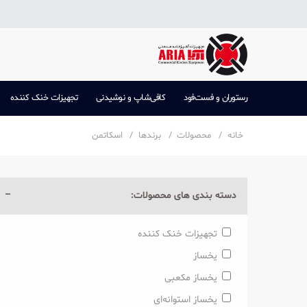
رستوران و فست‌فود
کافی‌شاپ و نوشیدنی
تجهیزات خنک کننده
خانه
محصولات
برندها
اسکاتمن
دسته بندی های محصولات:
تجهیزات خنک کننده
یخساز
یخساز مکعبی
یخساز استوانه‌ای