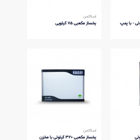
اسکاتمن
انه‌ای 44 کیلوئی - با پمپ
یخساز مکعبی 75 کیلویی
اسکاتمن
یخساز مکعبی 320 کیلوئی با مخزن