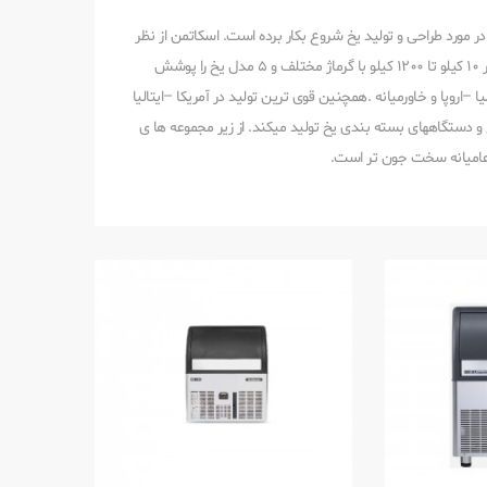
ه از سال 1950 و با تجربه ی نیم قرن در مورد طراحی و تولید یخ شروع بکار برده است. اسکاتمن از نظر
مشخصات دستگاهها ی یخ ساز و تنوع کامل ترین برند دنیاست که از مقدار 10 کیلو تا 1200 کیلو با گرماژ مختلف و 5 مدل یخ را پوشش
یکا –آسیا –اروپا و خاورمیانه .همچنین قوی ترین تولید در آمریکا –ایتالیا
دستگاههای بسته بندی یخ تولید میکند. از زیر مجموعه ها ی
اح عامیانه سخت جون تر است.