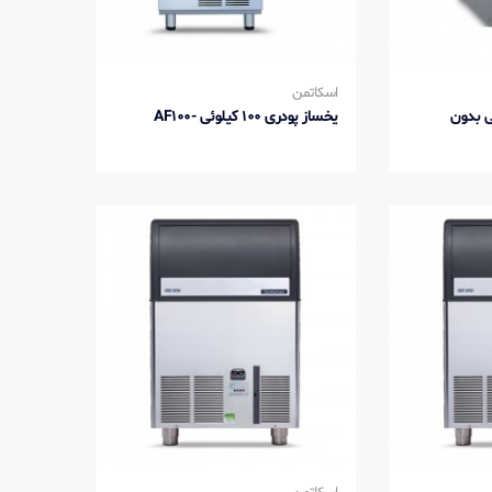
اسکاتمن
120 کیلوئی بدون
یخساز پودری 100 کیلوئی -AF100