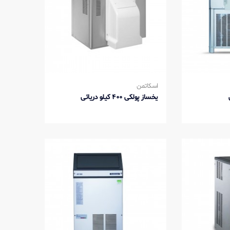
اسکاتمن
یخساز پولکی 400 کیلو دریائی