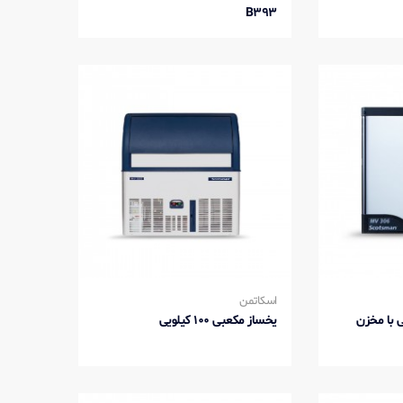
B393
اسکاتمن
150 کیلوئی با مخزن
یخساز مکعبی 100 کیلویی