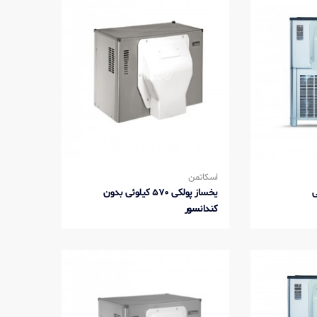
اسکاتمن
یخساز پولکی 570 کیلوئی بدون
کندانسور