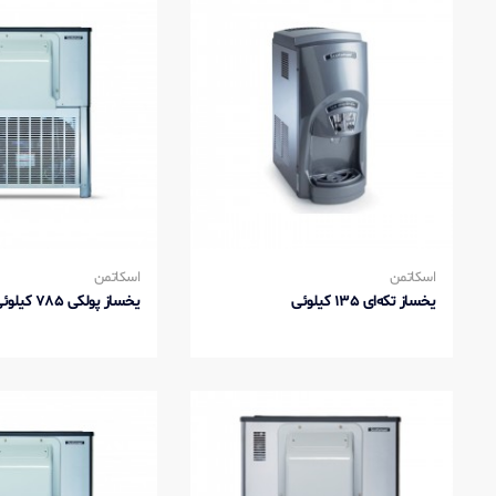
اسکاتمن
اسکاتمن
یخساز تکه‌ای 135 کیلوئی
یخساز پولکی 785 کیلوئی